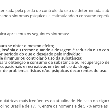
rizada pela perda do controle do uso de determinada subst
ocando sintomas psíquicos e estimulando o consumo repeti
ca apresenta os seguintes sintomas:
ara se obter o mesmo efeito;
ade, insônia ou tremor quando a dosagem é reduzida ou o c
 período do que o desejado pelo indivíduo;
de diminuir ou controlar o uso da substância;
para obtenção e consumo da substância ou recuperação de 
ocupacionais e recreativas em benefício da droga;
ar de problemas físicos e/ou psíquicos decorrentes do uso.
uiátricas mais freqüentes da atualidade. No caso do ciga
ool no Brasil é de 17,1% entre os homens e de 5,7% entre 