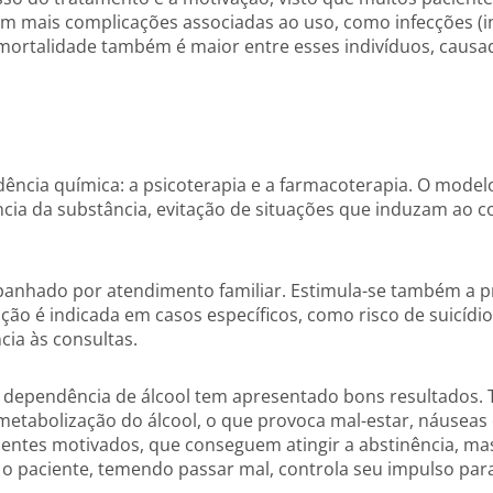
m mais complicações associadas ao uso, como infecções (in
 A mortalidade também é maior entre esses indivíduos, causa
ncia química: a psicoterapia e a farmacoterapia. O mode
cia da substância, evitação de situações que induzam ao c
mpanhado por atendimento familiar. Estimula-se também a 
ção é indicada em casos específicos, como risco de suicídio
cia às consultas.
dependência de álcool tem apresentado bons resultados. T
a metabolização do álcool, o que provoca mal-estar, náusea
ientes motivados, que conseguem atingir a abstinência, ma
 o paciente, temendo passar mal, controla seu impulso par